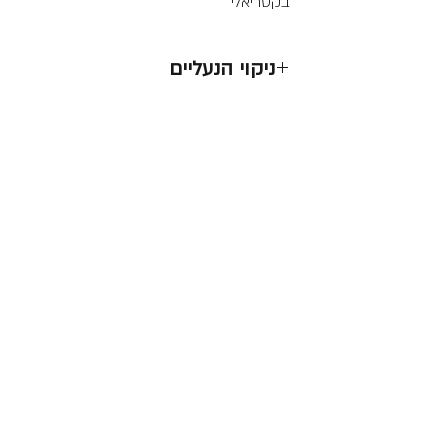
בקטריאלי
ניקוי הנעליים
לנקות בעדינות באמצעות מגבונים
אסור לכבס