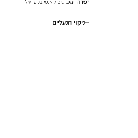
רפידה
: זמש, טיפול אנטי בקטריאלי
ניקוי הנעליים
לנקות בעדינות באמצעות מגבונים
אסור לכבס
אסור להכניס למים עמוקים