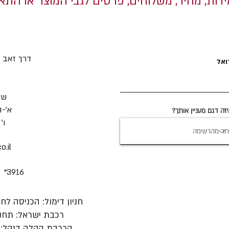
ידות, מחיר, משלוחים, פרטים לגבי המוצר או הת
דרך זאב ז'בוט
ואל
שע
א'-ה' 11:00
זה דגם מעניין אותך?
ו' :00-10:00
.il
 *3916
חניון דימול: הכניסה לח
רכבת ישראל: תחנת
הרכבת הקלה דנקל: 