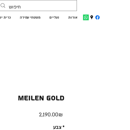
אודות
נעליים
משטחי עמידה
כרית י
Meilen Gold
Price
‏2,190.00 ‏₪
*
צבע