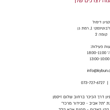
אמה לצרכים שלך
קניון דימול
ינסקי 1, רמת גן
קומה 2
ות פעילות:
18:00-
13
info@kybun.co
073-727-6727 |
ניון דרך הכיכר ברחוב שלום זיסמן
 "תל אביב - סבידור מרכז"
הקו האדום - תחנת אבא הלל