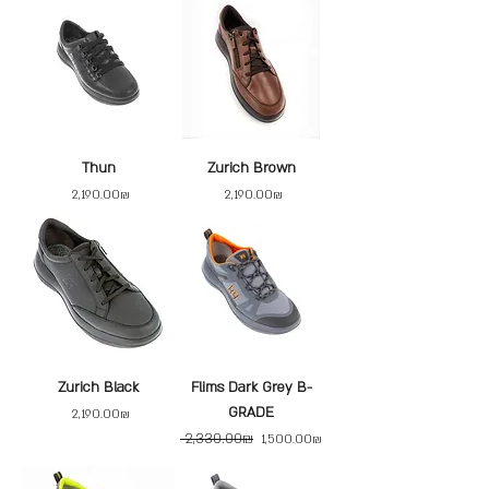
Thun
Zurich Brown
Price
Price
‏2,190.00 ‏₪
‏2,190.00 ‏₪
Zurich Black
Flims Dark Grey B-
GRADE
Price
‏2,190.00 ‏₪
‏2,330.00 ‏₪
Regular Price
Sale Price
‏1,500.00 ‏₪