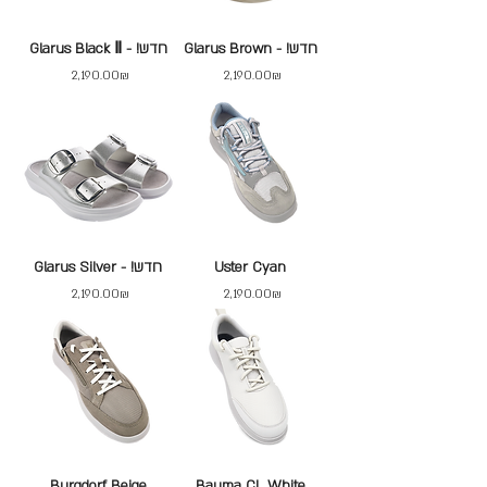
Glarus Brown - !חדש
Glarus Black Ⅱ - !חדש
Price
Price
‏2,190.00 ‏₪
‏2,190.00 ‏₪
Uster Cyan
Glarus Silver - !חדש
Price
Price
‏2,190.00 ‏₪
‏2,190.00 ‏₪
Burgdorf Beige
Bauma CL White