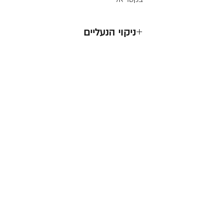
ניקוי הנעליים
לנקות בעדינות באמצעות מגבונים
אסור לכבס