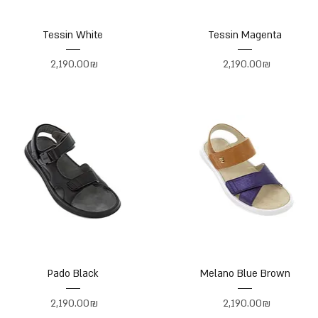
Tessin White
Tessin Magenta
Price
Price
‏2,190.00 ‏₪
‏2,190.00 ‏₪
Pado Black
Melano Blue Brown
Price
Price
‏2,190.00 ‏₪
‏2,190.00 ‏₪