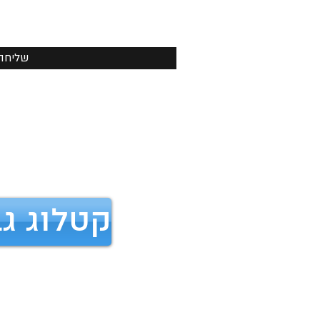
שליחה
קטלוג ג