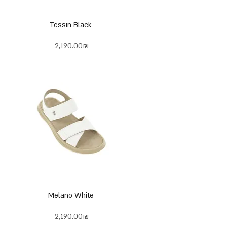
Tessin Black
Price
‏2,190.00 ‏₪
Melano White
Price
‏2,190.00 ‏₪