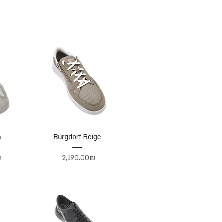
n
Burgdorf Beige
Price
‏2,190.00 ‏₪
‏₪