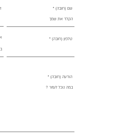
שם (חובה)
ד
א?
טלפון (חובה)
הודעה (חובה)