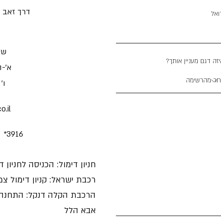
דרך זאב ז'בוט
ואל
ש:
יזה דגם מעניין אותך
א'-ה' 11:00
ו' :00-10:00
.il
 *3916
חניון דימול: הכניסה לחניון 
רכבת ישראל: קניון דימול "
הרכבת הקלה דנקל: התחנה מו
אבא הלל