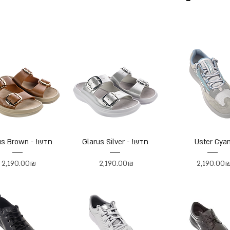
Glarus Brown - !חדש
Glarus Silver - !חדש
Uster Cya
Price
Price
Price
2,190.00 ‏
‏2,190.00 ‏₪
‏2,190.00 ‏₪