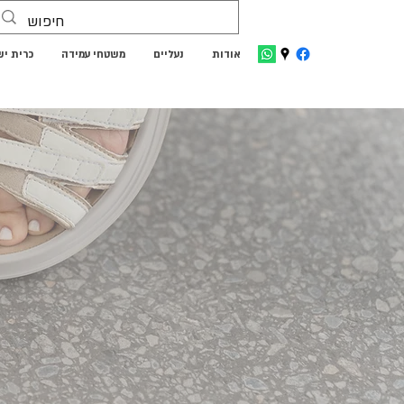
אודות
נעליים
משטחי עמידה
כרית י