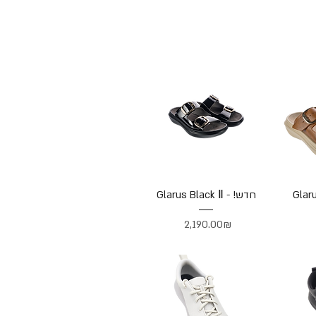
Glarus Black Ⅱ - !חדש
Price
‏2,190.00 ‏₪