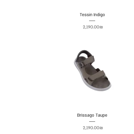
Tessin Indigo
Price
‏2,190.00 ‏₪
Brissago Taupe
Price
‏2,190.00 ‏₪