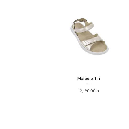
Morcote Tin
Price
‏2,190.00 ‏₪